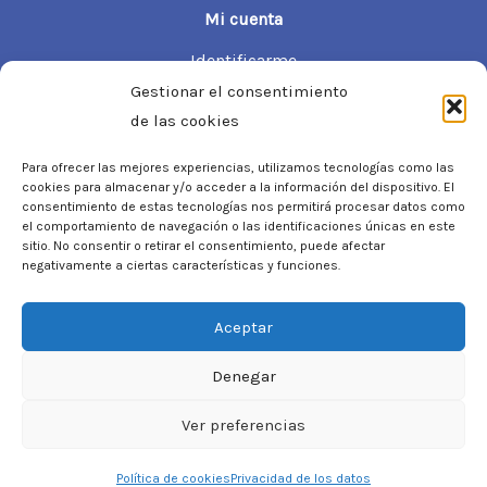
Mi cuenta
Identificarme
Gestionar el consentimiento
Información de mi cuenta
de las cookies
Mis pedidos
Mis direcciones
Para ofrecer las mejores experiencias, utilizamos tecnologías como las
cookies para almacenar y/o acceder a la información del dispositivo. El
Información de la tienda
consentimiento de estas tecnologías nos permitirá procesar datos como
el comportamiento de navegación o las identificaciones únicas en este
Laorma
sitio. No consentir o retirar el consentimiento, puede afectar
C/ Josep Soldevila, 19. Local 9-B 08030 Barcelona
negativamente a ciertas características y funciones.
93 706 44 04
Aceptar
info@laorma.com
Denegar
Ver preferencias
Copyright © 2026 Laorma
Política de cookies
Privacidad de los datos