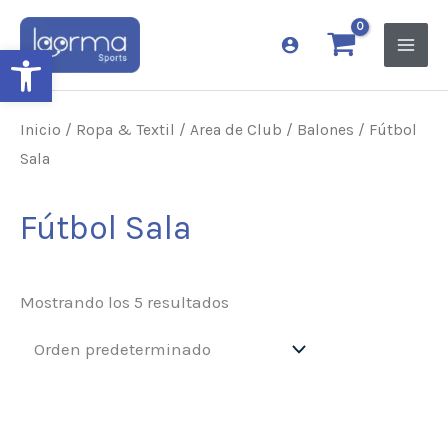
Ir
al
Abrir barra de herramientas
contenido
Inicio
/
Ropa & Textil
/
Area de Club
/
Balones
/ Fútbol
Sala
Fútbol Sala
Mostrando los 5 resultados