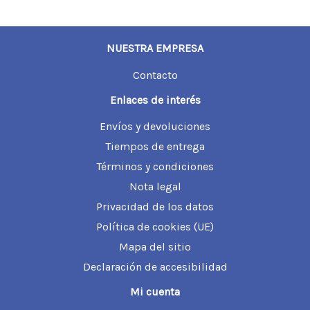
c
c
i
i
NUESTRA EMPRESA
o
o
Contacto
m
m
Enlaces de interés
í
á
Envíos y devoluciones
n
x
Tiempos de entrega
Términos y condiciones
i
i
Nota legal
m
m
Privacidad de los datos
o
o
Política de cookies (UE)
Mapa del sitio
Declaración de accesibilidad
Mi cuenta