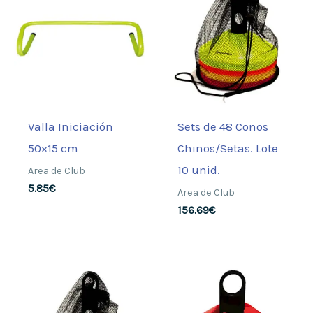
Valla Iniciación
Sets de 48 Conos
50×15 cm
Chinos/Setas. Lote
10 unid.
Area de Club
5.85
€
Area de Club
156.69
€