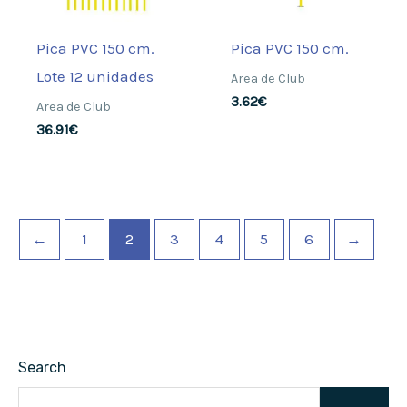
Pica PVC 150 cm.
Pica PVC 150 cm.
Lote 12 unidades
Area de Club
3.62
€
Area de Club
36.91
€
←
1
2
3
4
5
6
→
Search
B