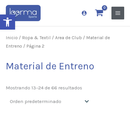
Ir
al
Abrir barra de herramientas
contenido
Inicio
/
Ropa & Textil
/
Area de Club
/
Material de
Entreno
/ Página 2
Material de Entreno
Mostrando 13–24 de 66 resultados