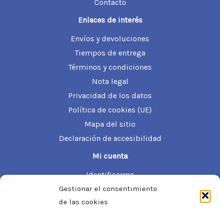
o
o
Contacto
m
m
Enlaces de interés
í
á
Envíos y devoluciones
n
x
Tiempos de entrega
Términos y condiciones
i
i
Nota legal
m
m
Privacidad de los datos
o
o
Política de cookies (UE)
Mapa del sitio
Declaración de accesibilidad
Mi cuenta
Identificarme
Gestionar el consentimiento
Información de mi cuenta
de las cookies
Mis pedidos
Mis direcciones