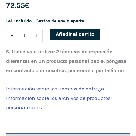
72.55
€
IVA incluído - Gastos de envío aparte
Bolsa
Añadir al carrito
-
+
con
Si Usted va a utilizar 2 técnicas de impresión
Ruedas
diferentes en un producto personalizable, póngase
Porta
en contacto con nosotros, por email o por teléfono.
Material
Premium"La
Información sobre los tiempos de entrega
Adrada"
Información sobre los archivos de productos
cantidad
personalizados