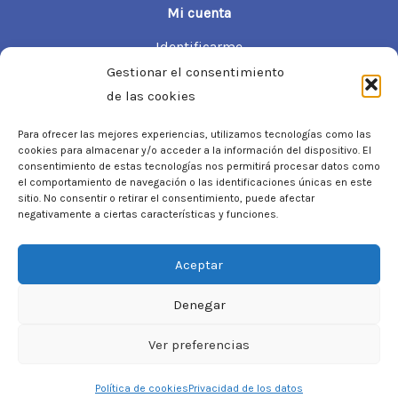
Mi cuenta
Identificarme
Información de mi cuenta
Gestionar el consentimiento
de las cookies
Mis pedidos
Mis direcciones
Para ofrecer las mejores experiencias, utilizamos tecnologías como las
cookies para almacenar y/o acceder a la información del dispositivo. El
Información de la tienda
consentimiento de estas tecnologías nos permitirá procesar datos como
el comportamiento de navegación o las identificaciones únicas en este
Laorma
sitio. No consentir o retirar el consentimiento, puede afectar
C/ Josep Soldevila, 19. Local 9-B 08030 Barcelona
negativamente a ciertas características y funciones.
93 706 44 04
Aceptar
info@laorma.com
Denegar
Ver preferencias
Copyright © 2026 Laorma
Política de cookies
Privacidad de los datos