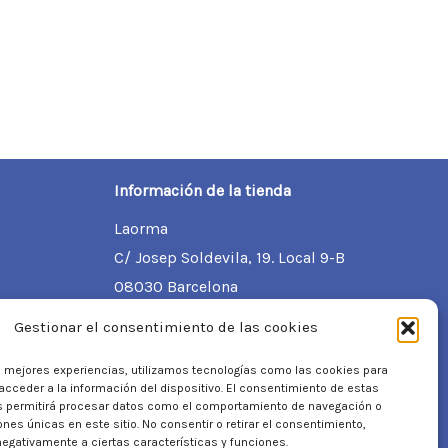
Información de la tienda
Laorma
C/ Josep Soldevila, 19. Local 9-B
08030 Barcelona
93 706 44 04
Gestionar el consentimiento de las cookies
info@laorma.com
s mejores experiencias, utilizamos tecnologías como las cookies para
cceder a la información del dispositivo. El consentimiento de estas
s permitirá procesar datos como el comportamiento de navegación o
iones únicas en este sitio. No consentir o retirar el consentimiento,
egativamente a ciertas características y funciones.