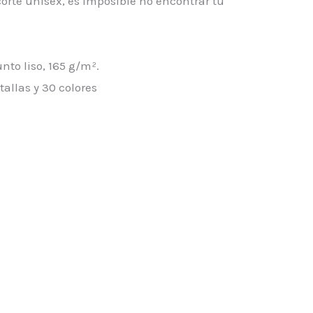
corte unisex, es imposible no encontrar tu
nto liso, 165 g/m².
 tallas
y
30 colores