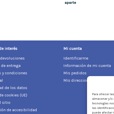
aparte
de interés
Mi cuenta
 devoluciones
Identificarme
 de entrega
Información de mi cuenta
 y condiciones
Mis pedidos
al
Mis direcciones
ad de los datos
Para ofrecer la
 de cookies (UE)
almacenar y/o a
 sitio
tecnologías no
las identificac
ión de accesibilidad
puede afectar n