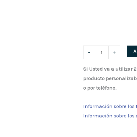
Dogo
A
-
+
Premium
Si Usted va a utilizar
cantidad
producto personalizab
o por teléfono.
Información sobre los
Información sobre los