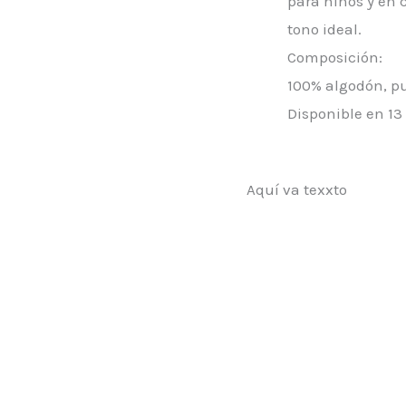
para niños y en 
tono ideal.
Composición:
100% algodón, pu
Disponible en
13
Aquí va texxto