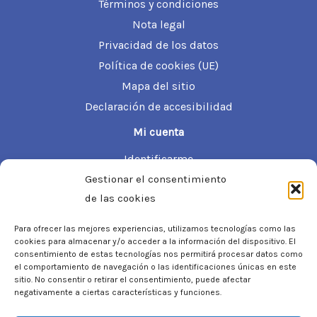
Términos y condiciones
Nota legal
Privacidad de los datos
Política de cookies (UE)
Mapa del sitio
Declaración de accesibilidad
Mi cuenta
Identificarme
Gestionar el consentimiento
Información de mi cuenta
de las cookies
Mis pedidos
Mis direcciones
Para ofrecer las mejores experiencias, utilizamos tecnologías como las
cookies para almacenar y/o acceder a la información del dispositivo. El
Información de la tienda
consentimiento de estas tecnologías nos permitirá procesar datos como
el comportamiento de navegación o las identificaciones únicas en este
Laorma
sitio. No consentir o retirar el consentimiento, puede afectar
C/ Josep Soldevila, 19. Local 9-B 08030 Barcelona
negativamente a ciertas características y funciones.
93 706 44 04