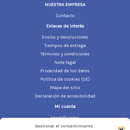
i
i
NUESTRA EMPRESA
o
o
Contacto
m
m
Enlaces de interés
í
á
Envíos y devoluciones
n
x
Tiempos de entrega
Términos y condiciones
i
i
Nota legal
m
m
Privacidad de los datos
o
o
Política de cookies (UE)
Mapa del sitio
Declaración de accesibilidad
Mi cuenta
Identificarme
Información de mi cuenta
Gestionar el consentimiento