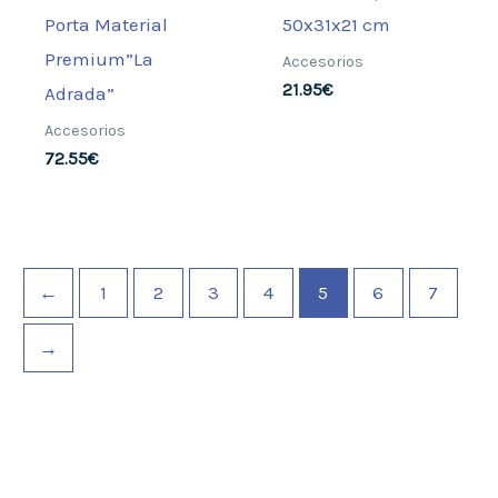
Porta Material
50x31x21 cm
Premium”La
Accesorios
21.95
€
Adrada”
Accesorios
72.55
€
←
1
2
3
4
5
6
7
→