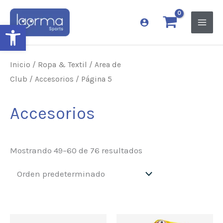
Ir
al
Abrir barra de herramientas
contenido
Inicio
/
Ropa & Textil
/
Area de
Club
/
Accesorios
/ Página 5
Accesorios
Mostrando 49–60 de 76 resultados